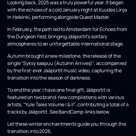
Looking back, 2025 was a truly powerful year. It began
with the echoes of a cold January night at
Kuudes Linja
in Helsinki, performing alongside
Quest Master
.
In February, the path led to Amsterdam for
Echoes from
the Dungeon Fest
, bringing Jääportit’s solitary
atmospheres to an unforgettable international stage.
Autumn brought a new milestone, the release of the
single
“Syksy saapuu (Autumn Arrives)”
, accompanied
by the first-ever Jääportit music video, capturing the
transition into the season of darkness.
To end the year, I have one final gift,
Jääportit
is
featured on two brand-new compilations with various
artists,
“Yule Tales Volume I & II”
, contributing a total of 4
tracks by Jääportit. See BandCamp-links below.
Let these winter enchantments guide you through the
transition into 2026.