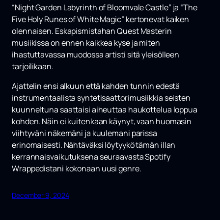
“Night Garden Labyrinth of Bloomvale Castle”
ja
“The
Five Holy Runes of White Magic”
kertonevat kaiken
olennaisen. Eskapismistahan Quest Masterin
musiikissa on ennen kaikkea kyse ja miten
ihastuttavassa muodossa artisti sitä yleisölleen
tarjoilikaan.
Ajattelin ensi alkuun että kahden tunnin edestä
instrumentaalista syntetisaattorimusiikkia seisten
kuunneltuna saattaisi aiheuttaa haukottelua loppua
kohden. Näin ei kuitenkaan käynyt, vaan huomasin
viihtyväni näkemäni ja kuulemani parissa
erinomaisesti. Nähtäväksi löytyykö tämän illan
kerrannaisvaikutuksena seuraavasta Spotify
Wrappedistani kokonaan uusi genre.
December 9, 2024