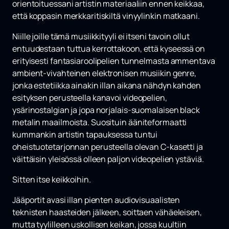
orientoituessani artistin materiaaliin ennen keikkaa,
että koppasin merkkaritiskiltä vinyylinkin matkaani.
Niille joille tämä musiikkityyli ei itseni tavoin ollut
entuudestaan tuttua kerrottakoon, että kyseessä on
erityisesti fantasiaroolipelien tunnelmasta ammentava
ambient-vivahteinen elektronisen musiikin genre,
jonka estetiikka ainakin illan aikana nähdyn kahden
esityksen perusteella kanavoi videopelien,
ysärinostalgian ja jopa norjalais-suomalaisen black
metalin maailmoista. Suosituin ääniteformaatti
kummankin artistin tapauksessa tuntui
oheistuotetarjonnan perusteella olevan C-kasetti ja
väittäisin yleisössä olleen paljon videopelien ystäviä.
Sitten itse keikkoihin.
Jääportit avasi illan pienten audiovisuaalisten
teknisten haasteiden jälkeen, soittaen vähäeleisen,
mutta tyylilleen uskollisen keikan, jossa kuultiin