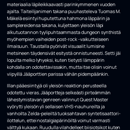
materiaalia läpileikkaavasti parinkymmenen vuoden
ajalta. Taiteilijanimen takana puuhasteleva Tuomas M.
Mäkelä esiintyi huputettuna hahmona läppärin ja
samplereidensa takana, kuljettaen yleisön läpi
alkutuotannon tyylipuhtaammasta dungeon synthistä
myöhempien vaiheiden post-rock -vaikutteiseen
ilmaisuun. Taustalla pyörivät visuaalit lumisine
metsineen täydensivät esitystä onnistuneesti. Setti jäi
lopulta melko lyhyeksi, kuten tietysti lämppärin
kohdalla on odotettavissakin, mutta itse olisin voinut
viipyillä Jääporttien parissa vähän pidempäänkin.
Illan pääesiintyjä oli yleisön reaktion perusteella
odotettu vieras. Jääportteja selkeästi pirteämmän
lähestymistavan genreen valinnut Quest Master
vyörytti yleisön yli sellaisen VHS-nauhureilta ja
vanhoilta Zelda-peleiltä tuoksahtavan syntetisaattori-
ilottelun, ettei nostalgiapärinöiltä voinut varmasti
välttyä kukaan. Ruudulla vilahdelleet biisiotsikot kuten