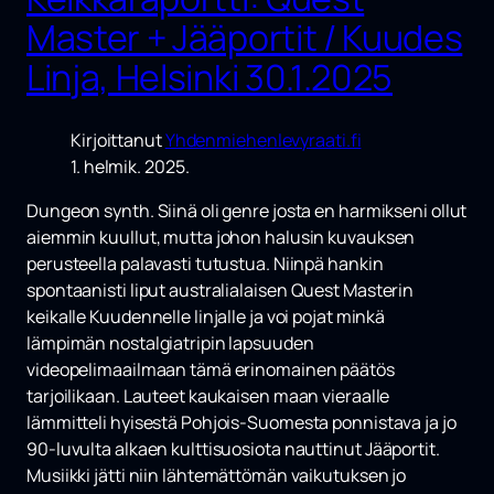
Master + Jääportit / Kuudes
Linja, Helsinki 30.1.2025
Kirjoittanut
Yhdenmiehenlevyraati.fi
1. helmik. 2025.
Dungeon synth. Siinä oli genre josta en harmikseni ollut
aiemmin kuullut, mutta johon halusin kuvauksen
perusteella palavasti tutustua. Niinpä hankin
spontaanisti liput australialaisen
Quest Masterin
keikalle Kuudennelle linjalle ja voi pojat minkä
lämpimän nostalgiatripin lapsuuden
videopelimaailmaan tämä erinomainen päätös
tarjoilikaan. Lauteet kaukaisen maan vieraalle
lämmitteli hyisestä Pohjois-Suomesta ponnistava ja jo
90-luvulta alkaen kulttisuosiota nauttinut
Jääportit
.
Musiikki jätti niin lähtemättömän vaikutuksen jo