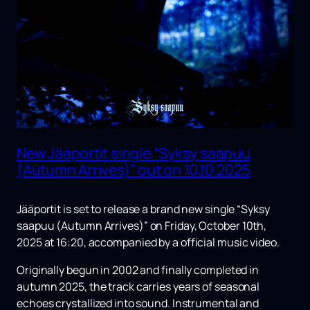
New Jääportit single “Syksy saapuu
(Autumn Arrives)” out on 10.10.2025
Jääportit is set to release a brand new single
“Syksy
saapuu (Autumn Arrives)”
on
Friday, October 10th,
2025 at 16:20
, accompanied by a
official music video
.
Originally begun in 2002 and finally completed in
autumn 2025, the track carries years of seasonal
echoes crystallized into sound. Instrumental and