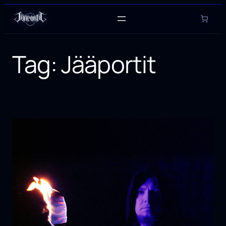
Skip
to
content
Tag:
Jääportit